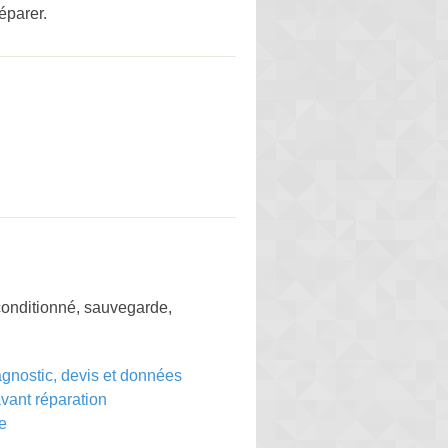
éparer.
econditionné, sauvegarde,
agnostic, devis et données
ant réparation
e