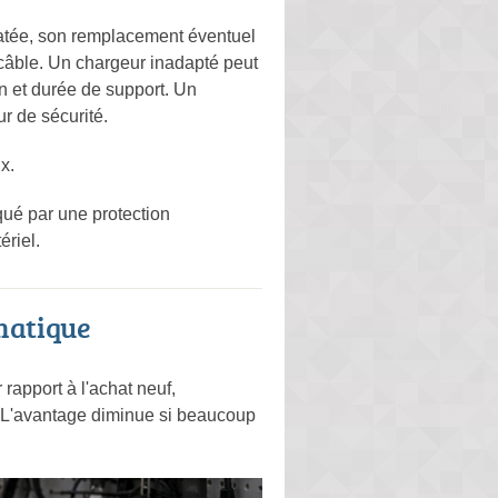
statée, son remplacement éventuel
du câble. Un chargeur inadapté peut
on et durée de support. Un
r de sécurité.
x.
qué par une protection
ériel.
matique
apport à l'achat neuf,
s. L'avantage diminue si beaucoup