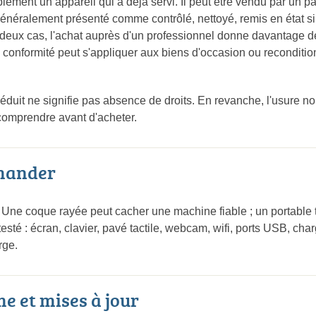
ement un appareil qui a déjà servi. Il peut être vendu par un par
généralement présenté comme contrôlé, nettoyé, remis en état s
s deux cas, l'achat auprès d'un professionnel donne davantage d
de conformité peut s'appliquer aux biens d'occasion ou recondit
 réduit ne signifie pas absence de droits. En revanche, l'usure no
 comprendre avant d'acheter.
emander
. Une coque rayée peut cacher une machine fiable ; un portable t
sté : écran, clavier, pavé tactile, webcam, wifi, ports USB, cha
rge.
me et mises à jour