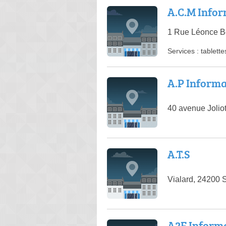
A.C.M Info
1 Rue Léonce Bo
Services :
tablette
A.P Inform
40 avenue Jolio
A.T.S
Vialard, 24200 
A2F Inform