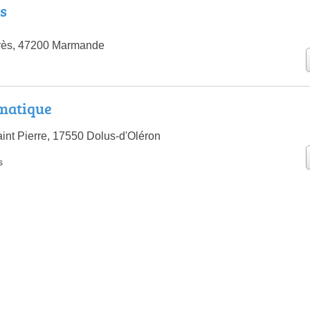
s
urès, 47200 Marmande
matique
int Pierre, 17550 Dolus-d'Oléron
s