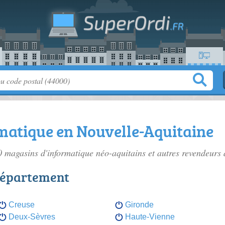
matique en Nouvelle-Aquitaine
50
magasins d'informatique néo-aquitains
et autres revendeurs 
département
Creuse
Gironde
Deux-Sèvres
Haute-Vienne