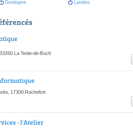
Dordogne
Landes
éférencés
atique
 33260 La Teste-de-Buch
formatique
rès, 17300 Rochefort
ices - l'Atelier