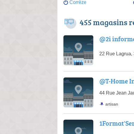
Corrèze
455 magasins r
@2i inform
22 Rue Lagrua,
@T-Home In
44 Rue Jean Jau
artisan
1Format'Serv