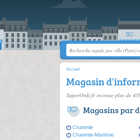
Accueil
Magasin d'infor
SuperOrdi.fr recense plus de 4
Magasins par 
Charente
Charente-Maritime