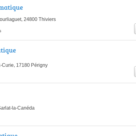
rmatique
urliaguet, 24800 Thiviers
s
atique
t-Curie, 17180 Périgny
Sarlat-la-Canéda
atique