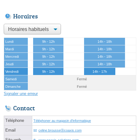
Horaires
Lundi
9h - 12h
14h - 18h
Mardi
9h - 12h
14h - 18h
Mercredi
9h - 12h
14h - 18h
Jeudi
9h - 12h
14h - 18h
Vendredi
9h - 12h
14h - 17h
Samedi
Fermé
Dimanche
Fermé
Signaler une erreur
Contact
Téléphone
Téléphoner au magasin d'informatique
Email
celine.brousseⓐcoaxis.com
Site web
www.coaxis-solutions.com