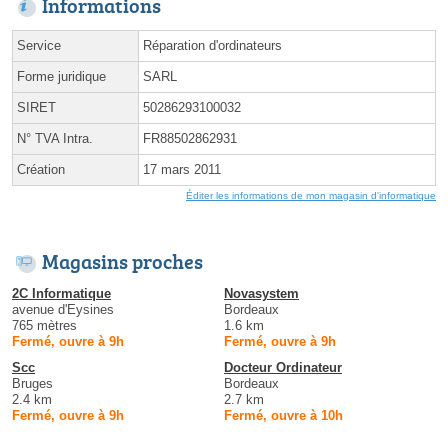
Informations
Service
Réparation d'ordinateurs
Forme juridique
SARL
SIRET
50286293100032
N° TVA Intra.
FR88502862931
Création
17 mars 2011
Éditer les informations de mon magasin d'informatique
Magasins proches
2C Informatique
Novasystem
avenue d'Eysines
Bordeaux
765 mètres
1.6 km
Fermé, ouvre à 9h
Fermé, ouvre à 9h
Scc
Docteur Ordinateur
Bruges
Bordeaux
2.4 km
2.7 km
Fermé, ouvre à 9h
Fermé, ouvre à 10h