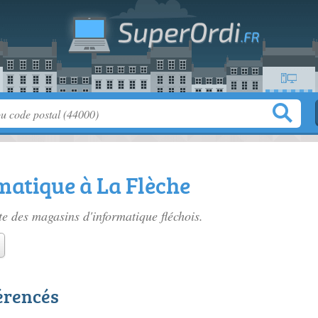
matique à La Flèche
ste des
magasins d'informatique fléchois
.
érencés