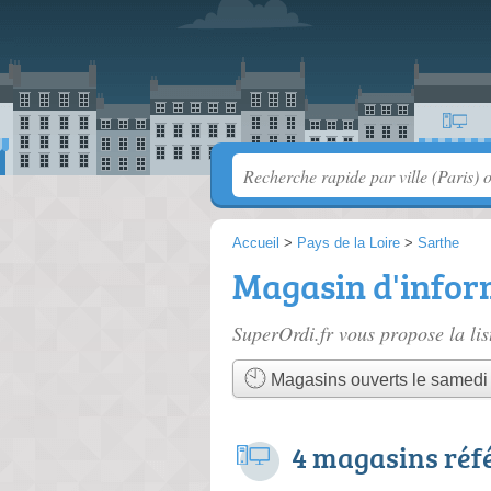
Accueil
>
Pays de la Loire
>
Sarthe
Magasin d'infor
SuperOrdi.fr vous propose la li
Magasins ouverts le samedi
4 magasins réf