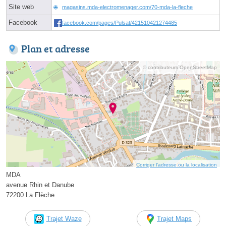
Site web
magasins.mda-electromenager.com/70-mda-la-fleche
Facebook
facebook.com/pages/Pulsat/421510421274485
Plan et adresse
© contributeurs OpenStreetMap
Corriger l’adresse ou la localisation
MDA
avenue Rhin et Danube
72200 La Flèche
Trajet Waze
Trajet Maps