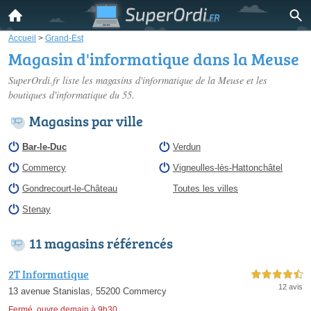
Accueil
>
Grand-Est
Magasin d'informatique dans la Meuse
SuperOrdi.fr liste les
magasins d'informatique de la Meuse
et les
boutiques d'informatique du 55.
Magasins par ville
Bar-le-Duc
Verdun
Commercy
Vigneulles-lès-Hattonchâtel
Gondrecourt-le-Château
Toutes les villes
Stenay
11 magasins référencés
2T Informatique
4,5 étoiles sur 5
12 avis
13 avenue Stanislas, 55200 Commercy
Fermé, ouvre demain à 9h30