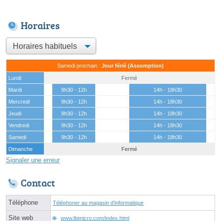
Horaires
Samedi prochain :
Jour férié (Assomption)
Lundi
Fermé
Mardi
9h30 - 12h
14h - 18h30
Mercredi
9h30 - 12h
14h - 18h30
Jeudi
9h30 - 12h
14h - 18h30
Vendredi
9h30 - 12h
14h - 18h30
Samedi
9h30 - 12h
14h - 18h30
Dimanche
Fermé
Signaler une erreur
Contact
Téléphone
Téléphoner au magasin d'informatique
Site web
www.lbimicro.com/index.html