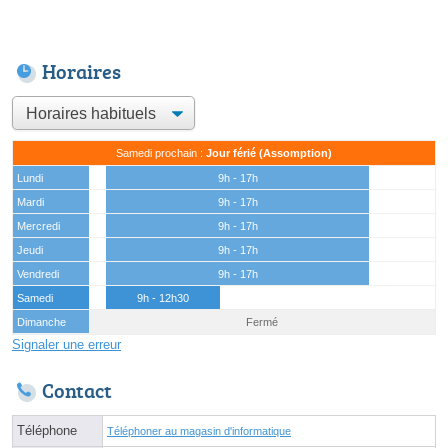
Horaires
Samedi prochain :
Jour férié (Assomption)
Lundi
9h - 17h
Mardi
9h - 17h
Mercredi
9h - 17h
Jeudi
9h - 17h
Vendredi
9h - 17h
Samedi
9h - 12h30
Dimanche
Fermé
Signaler une erreur
Contact
Téléphone
Téléphoner au magasin d'informatique