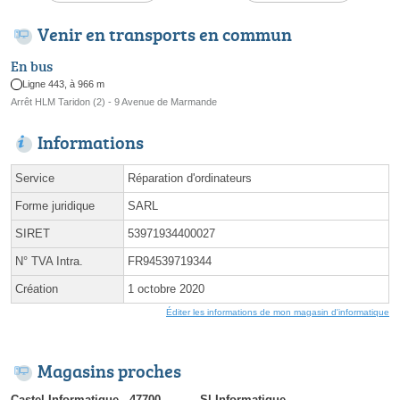
Venir en transports en commun
En bus
Ligne 443, à 966 m
Arrêt HLM Taridon (2) - 9 Avenue de Marmande
Informations
Service
Réparation d'ordinateurs
Forme juridique
SARL
SIRET
53971934400027
N° TVA Intra.
FR94539719344
Création
1 octobre 2020
Éditer les informations de mon magasin d'informatique
Magasins proches
Castel Informatique - 47700
Sl Informatique