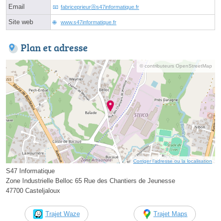
Email
fabriceprieurⓐs47informatique.fr
Site web
www.s47informatique.fr
Plan et adresse
© contributeurs OpenStreetMap
Corriger l’adresse ou la localisation
S47 Informatique
Zone Industrielle Belloc 65 Rue des Chantiers de Jeunesse
47700 Casteljaloux
Trajet Waze
Trajet Maps