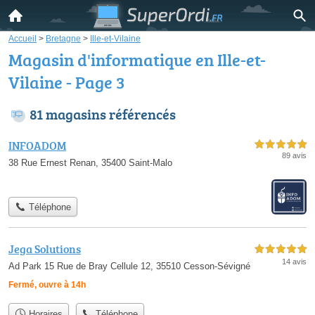
Accueil
>
Bretagne
>
Ille-et-Vilaine
Magasin d'informatique en Ille-et-
Vilaine - Page 3
81 magasins référencés
INFOADOM
5,0 étoiles sur 5
89 avis
38 Rue Ernest Renan, 35400 Saint-Malo
Téléphone
Jega Solutions
5,0 étoiles sur 5
14 avis
Ad Park 15 Rue de Bray Cellule 12, 35510 Cesson-Sévigné
Fermé, ouvre à 14h
Horaires
Téléphone