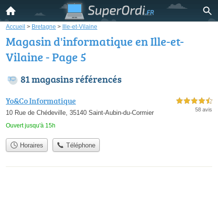
Accueil
>
Bretagne
>
Ille-et-Vilaine
Magasin d'informatique en Ille-et-
Vilaine - Page 5
81 magasins référencés
Yo&Co Informatique
4,5 étoiles sur 5
58 avis
10 Rue de Chédeville, 35140 Saint-Aubin-du-Cormier
Ouvert jusqu'à 15h
Horaires
Téléphone