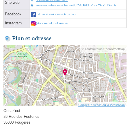
Site web
www.youtube.com/channel/UCiAU9lBHPh-x7SxZfIJXsTA
Facebook
fr-fr.facebook.com/Occazout
Instagram
@occazout.multimedia
Plan et adresse
© contributeurs OpenStreetMap
Corriger l’adresse ou la localisation
Occaz'out
26 Rue des Feuteries
35300 Fougères