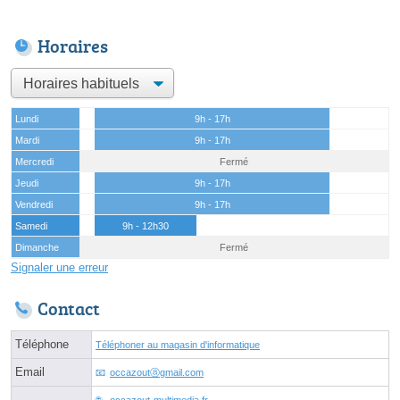
Horaires
Lundi
9h - 17h
Mardi
9h - 17h
Mercredi
Fermé
Jeudi
9h - 17h
Vendredi
9h - 17h
Samedi
9h - 12h30
Dimanche
Fermé
Signaler une erreur
Contact
Téléphone
Téléphoner au magasin d'informatique
Email
occazoutⓐgmail.com
occazout-multimedia.fr