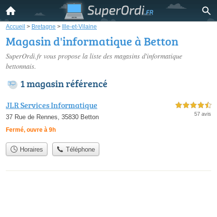
Accueil
>
Bretagne
>
Ille-et-Vilaine
Magasin d'informatique à Betton
SuperOrdi.fr vous propose la liste des
magasins d'informatique
bettonnais
.
1 magasin référencé
JLR Services Informatique
4,5 étoiles sur 5
57 avis
37 Rue de Rennes, 35830 Betton
Fermé, ouvre à 9h
Horaires
Téléphone