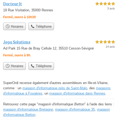
Docteur It
5,0 étoiles sur 5
3 avis
19 Rue Visitation, 35000 Rennes
Fermé, ouvre à 10h30
Horaires
Téléphone
Jega Solutions
5,0 étoiles sur 5
14 avis
Ad Park 15 Rue de Bray Cellule 12, 35510 Cesson-Sévigné
Fermé, ouvre à 9h
Horaires
Téléphone
SuperOrdi recense également d'autres assembleurs en Ille-et-Vilaine,
comme : un
magasin d'informatique près de Saint-Malo
, des
magasins
d'informatique à Fougères
, un
magasin d'informatique dans Rennes
.
Retrouvez cette page "
magasin d'informatique Betton
" à l'aide des liens :
magasin d'informatique Bretagne
,
magasin d'informatique 35
,
magasin
d'informatique Betton
.