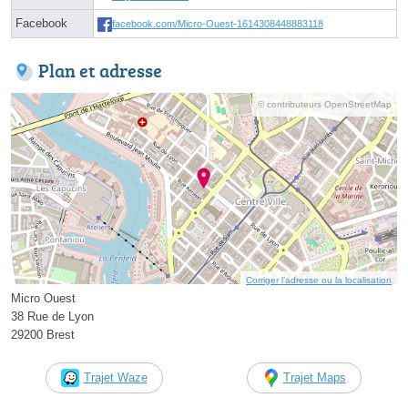
Facebook
facebook.com/Micro-Ouest-1614308448883118
Plan et adresse
© contributeurs OpenStreetMap
Corriger l’adresse ou la localisation
Micro Ouest
38 Rue de Lyon
29200 Brest
Trajet Waze
Trajet Maps