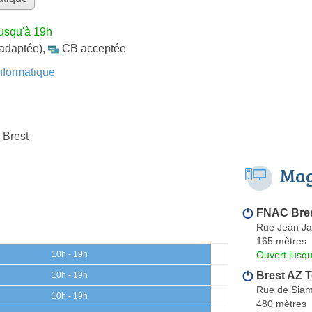
jusqu'à 19h
 adaptée)
,
CB acceptée
formatique
 Brest
Mag
FNAC Bre
Rue Jean Ja
165 mètres
Ouvert jusq
10h - 19h
Brest AZ 
10h - 19h
Rue de Sia
10h - 19h
480 mètres