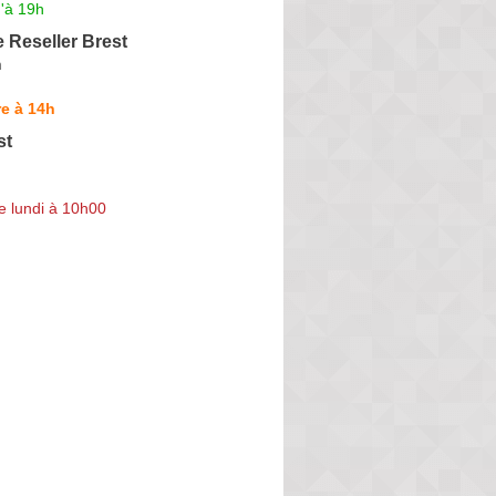
'à 19h
 Reseller Brest
m
e à 14h
st
e lundi à 10h00