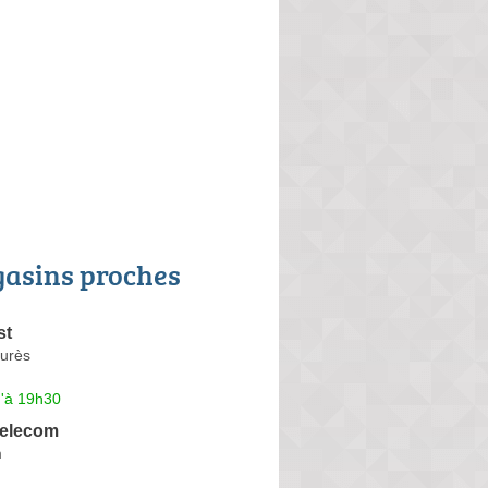
asins proches
st
urès
u'à 19h30
Telecom
m