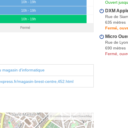
Ouvert jusqu
10h - 19h
DXM Apple
10h - 19h
Rue de Sia
10h - 19h
635 mètres
Fermé, ouvr
Fermé
Micro Oue
Rue de Lyon
690 mètres
Fermé, ouvr
 magasin d'informatique
press.fr/magasin-brest-centre,452.html
© contributeurs OpenStreetMap