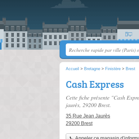
Accueil
>
Bretagne
>
Finistère
>
Brest
Cash Express
Cette fiche présente "Cash Expr
jaurès
, 29200 Brest.
35 Rue Jean Jaurès
29200 Brest
📞 Appeler ce magasin d'inform