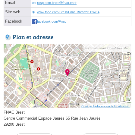
Email
resp.com.brestⓐfnac.tm.fr
Site web
www.fnac.com/Brest/Fnac-Brest/cl112/w-4
Facebook
facebook.com/Fnac
Plan et adresse
© contributeurs OpenStreetMap
Corriger l’adresse ou la localisation
FNAC Brest
Centre Commercial Espace Jaurès 65 Rue Jean Jaurès
29200 Brest