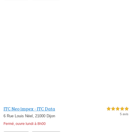
ITC Neo impex - ITC Data
5,0 étoiles sur 5
5 avis
6 Rue Louis Néel, 21000 Dijon
Fermé, ouvre lundi à 8h00