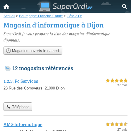
Accueil
>
Bourgogne-Franche-Comté
>
Côte-d'Or
Magasin d'informatique à Dijon
SuperOrdi.fr vous propose la liste des
magasins d'informatique
dijonnais
.
Magasins ouverts le samedi
12 magasins référencés
1.2.3. Pc Services
5,0 étoiles sur 5
37 avis
23 Rue des Corroyeurs, 21000 Dijon
Téléphone
AMG Informatique
4,5 étoiles sur 5
27 avis