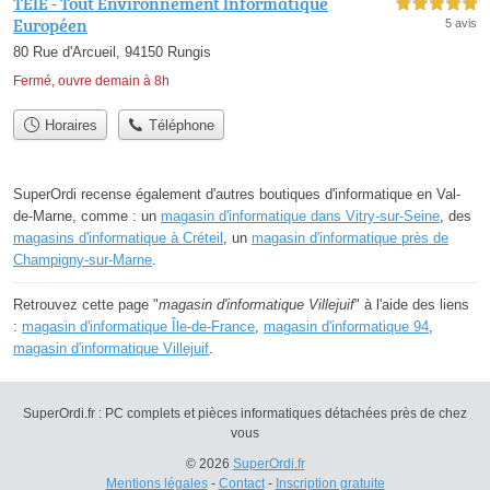
TEIE - Tout Environnement Informatique
5,0 étoiles sur 5
Européen
5 avis
80 Rue d'Arcueil, 94150 Rungis
Fermé, ouvre demain à 8h
Horaires
Téléphone
SuperOrdi recense également d'autres boutiques d'informatique en Val-
de-Marne, comme : un
magasin d'informatique dans Vitry-sur-Seine
, des
magasins d'informatique à Créteil
, un
magasin d'informatique près de
Champigny-sur-Marne
.
Retrouvez cette page "
magasin d'informatique Villejuif
" à l'aide des liens
:
magasin d'informatique Île-de-France
,
magasin d'informatique 94
,
magasin d'informatique Villejuif
.
SuperOrdi.fr : PC complets et pièces informatiques détachées près de chez
vous
© 2026
SuperOrdi.fr
Mentions légales
-
Contact
-
Inscription gratuite