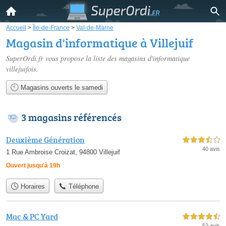
Accueil
>
Île-de-France
>
Val-de-Marne
Magasin d'informatique à Villejuif
SuperOrdi.fr vous propose la liste des
magasins d'informatique
villejuifois
.
Magasins ouverts le samedi
3 magasins référencés
Deuxième Génération
3,5 étoiles sur 5
40 avis
1 Rue Ambroise Croizat, 94800 Villejuif
Ouvert jusqu'à 19h
Horaires
Téléphone
Mac & PC Yard
4,5 étoiles sur 5
52 avis