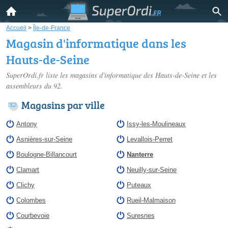
Accueil
>
Île-de-France
Magasin d'informatique dans les
Hauts-de-Seine
SuperOrdi.fr liste les
magasins d'informatique des Hauts-de-Seine
et les
assembleurs du 92.
Magasins par ville
Antony
Issy-les-Moulineaux
Asnières-sur-Seine
Levallois-Perret
Boulogne-Billancourt
Nanterre
Clamart
Neuilly-sur-Seine
Clichy
Puteaux
Colombes
Rueil-Malmaison
Courbevoie
Suresnes