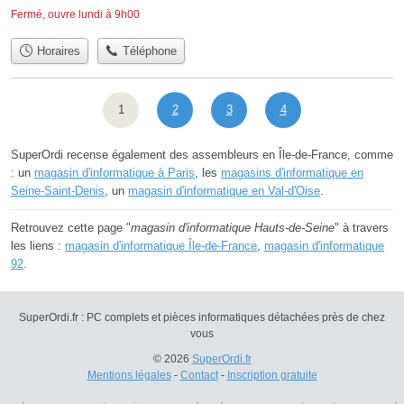
Fermé, ouvre lundi à 9h00
Horaires
Téléphone
1
2
3
4
SuperOrdi recense également des assembleurs en Île-de-France, comme
: un
magasin d'informatique à Paris
, les
magasins d'informatique en
Seine-Saint-Denis
, un
magasin d'informatique en Val-d'Oise
.
Retrouvez cette page "
magasin d'informatique Hauts-de-Seine
" à travers
les liens :
magasin d'informatique Île-de-France
,
magasin d'informatique
92
.
SuperOrdi.fr : PC complets et pièces informatiques détachées près de chez
vous
© 2026
SuperOrdi.fr
Mentions légales
-
Contact
-
Inscription gratuite