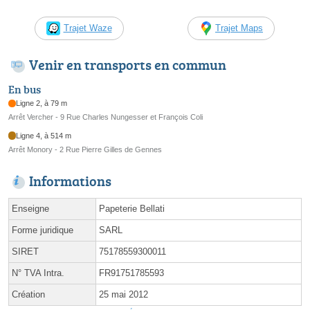
Trajet Waze
Trajet Maps
Venir en transports en commun
En bus
Ligne 2, à 79 m
Arrêt Vercher - 9 Rue Charles Nungesser et François Coli
Ligne 4, à 514 m
Arrêt Monory - 2 Rue Pierre Gilles de Gennes
Informations
Enseigne
Papeterie Bellati
Forme juridique
SARL
SIRET
75178559300011
N° TVA Intra.
FR91751785593
Création
25 mai 2012