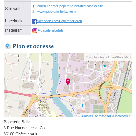
bureau-center-papeterie-bellati.business.site
Site web
www.papeterie-bellati.com
Facebook
facebook.com/PapeterieBellati
Instagram
@papeteriebellati
Plan et adresse
© contributeurs OpenStreetMap
Corriger l’adresse ou la localisation
Papeterie Bellati
3 Rue Nungesser et Coli
86100 Châtellerault