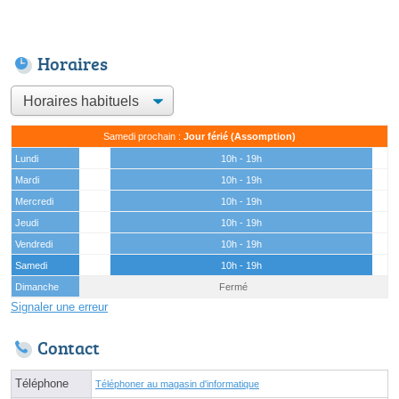
Horaires
Samedi prochain :
Jour férié (Assomption)
Lundi
10h - 19h
Mardi
10h - 19h
Mercredi
10h - 19h
Jeudi
10h - 19h
Vendredi
10h - 19h
Samedi
10h - 19h
Dimanche
Fermé
Signaler une erreur
Contact
Téléphone
Téléphoner au magasin d'informatique