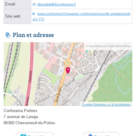
Email
dbouabdelliⓐconforama.fr
www.conforama.fr/magasins-conforama/nouvelle-aquitaine/poiti
Site web
ers-773
Plan et adresse
© contributeurs OpenStreetMap
Corriger l’adresse ou la localisation
Conforama Poitiers
7 avenue de Lanaja
86360 Chasseneuil-du-Poitou