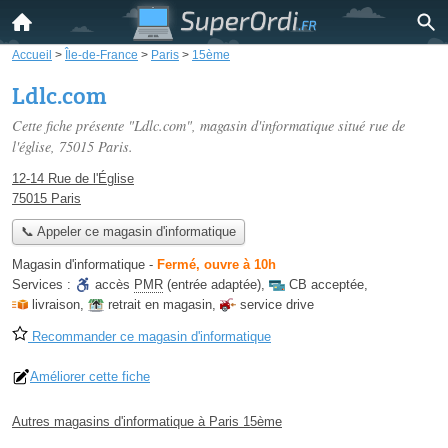
Accueil
>
Île-de-France
>
Paris
>
15ème
Ldlc.com
Cette fiche présente "Ldlc.com", magasin d'informatique situé
rue de
l'église
, 75015 Paris.
12-14 Rue de l'Église
75015 Paris
📞 Appeler ce magasin d'informatique
Magasin d'informatique
-
Fermé, ouvre à 10h
Services :
accès
PMR
(entrée adaptée)
,
CB acceptée
,
livraison
,
retrait en magasin
,
service drive
Recommander ce magasin d'informatique
Améliorer cette fiche
Autres magasins d'informatique à Paris 15ème