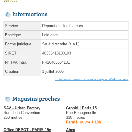
Voir tout
Informations
Service
Réparation d'ordinateurs
Enseigne
Ldlc.com
Forme juridique
SA à directoire (s.a.i.)
SIRET
40355418100103
N° TVA Intra.
FR26403554181
Création
1 juillet 2006
Éditer les informations de mon magasin d'informatique
Magasins proches
SAV - Urban Factory
Grosbill Paris 15
Rue de la Convention
Rue Beaugrenelle
260 mètres
330 mètres
Fermé, ouvre à 10h
Office DEPOT - PARIS 15e
Abca