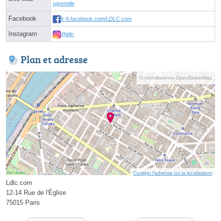
ugrenelle
Facebook
fr-fr.facebook.com/LDLC.com
Instagram
@ldlc
Plan et adresse
© contributeurs OpenStreetMap
Corriger l’adresse ou la localisation
Ldlc.com
12-14 Rue de l'Église
75015 Paris