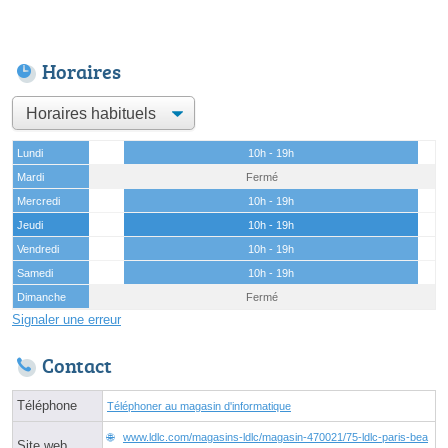
Horaires
Lundi
10h - 19h
Mardi
Fermé
Mercredi
10h - 19h
Jeudi
10h - 19h
Vendredi
10h - 19h
Samedi
10h - 19h
Dimanche
Fermé
Signaler une erreur
Contact
Téléphone
Téléphoner au magasin d'informatique
www.ldlc.com/magasins-ldlc/magasin-470021/75-ldlc-paris-bea
Site web