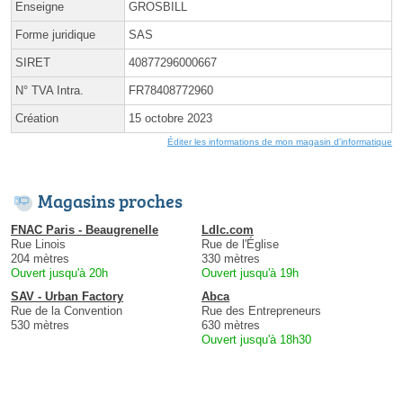
Enseigne
GROSBILL
Forme juridique
SAS
SIRET
40877296000667
N° TVA Intra.
FR78408772960
Création
15 octobre 2023
Éditer les informations de mon magasin d'informatique
Magasins proches
FNAC Paris - Beaugrenelle
Ldlc.com
Rue Linois
Rue de l'Église
204 mètres
330 mètres
Ouvert jusqu'à 20h
Ouvert jusqu'à 19h
SAV - Urban Factory
Abca
Rue de la Convention
Rue des Entrepreneurs
530 mètres
630 mètres
Ouvert jusqu'à 18h30