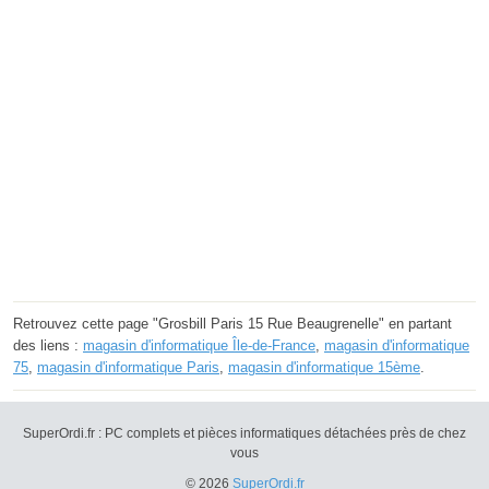
Retrouvez cette page "Grosbill Paris 15 Rue Beaugrenelle" en partant
des liens :
magasin d'informatique Île-de-France
,
magasin d'informatique
75
,
magasin d'informatique Paris
,
magasin d'informatique 15ème
.
SuperOrdi.fr : PC complets et pièces informatiques détachées près de chez
vous
© 2026
SuperOrdi.fr