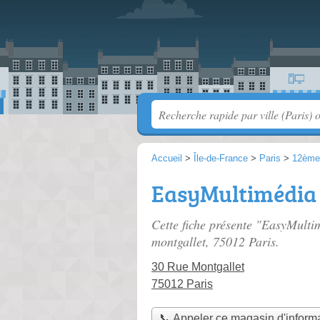
Accueil
>
Île-de-France
>
Paris
>
12ème
EasyMultimédia
Cette fiche présente "EasyMulti
montgallet
, 75012 Paris.
30 Rue Montgallet
75012 Paris
📞 Appeler ce magasin d'inform