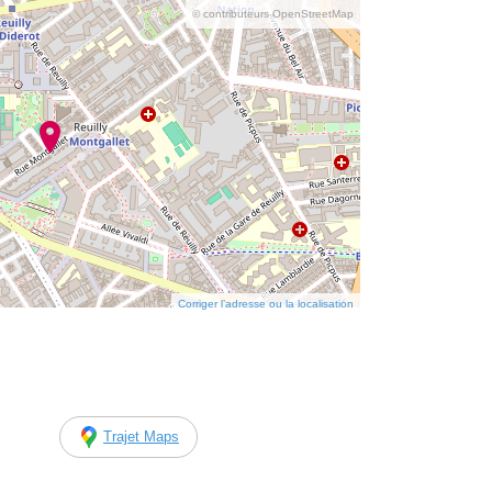
© contributeurs OpenStreetMap
Corriger l’adresse ou la localisation
Trajet Maps