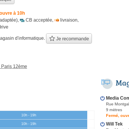
ouvre à 10h
 adaptée)
,
CB acceptée
,
livraison
,
drive
agasin d'informatique.
Je recommande
à Paris 12ème
Mag
Media Com
Rue Montgal
9 mètres
Fermé, ouvr
10h - 19h
Will Tek
10h - 19h