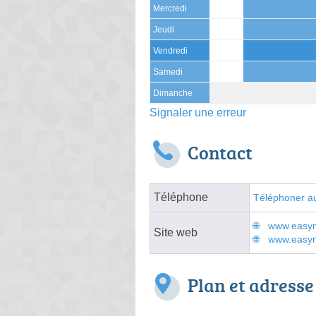
Mercredi
Jeudi
Vendredi
Samedi
Dimanche
Signaler une erreur
Contact
Téléphone
Téléphoner au
www.easym
Site web
www.easym
Plan et adresse