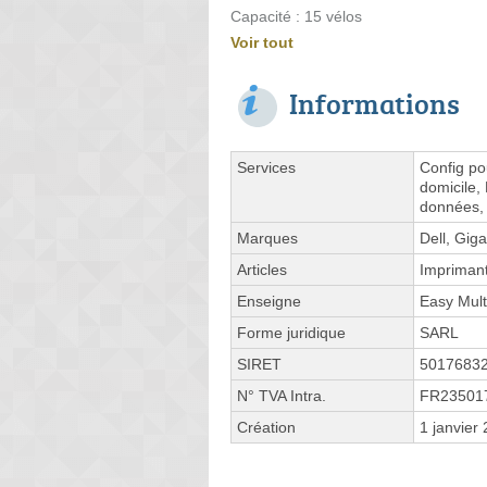
Capacité : 15 vélos
Voir tout
Informations
Services
Config po
domicile,
données, 
Marques
Dell, Gig
Articles
Impriman
Enseigne
Easy Mul
Forme juridique
SARL
SIRET
5017683
N° TVA Intra.
FR23501
Création
1 janvier