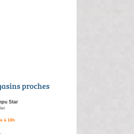
asins proches
pu Star
let
e à 10h