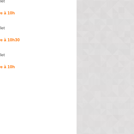
let
e à 10h
let
re à 10h30
let
e à 10h