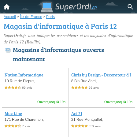
Accueil
>
Île-de-France
>
Paris
Magasin d'informatique à Paris 12
SuperOrdi.fr vous indique les assembleurs et les
magasins d'informatique
de Paris 12
(Reuilly).
Magasins d'informatique ouverts
maintenant
Nation Informatique
Chris by Design - Décorateur d'I
ntérieur
10 Rue de Picpus,
8 Bis Rue Abel,
69 avis
26 avis
4,5 étoiles sur 5
5,0 étoiles sur 5
Ouvert jusqu'à 19h
Ouvert jusqu'à 19h
Mac Line
Aci 21
171 Rue de Charenton,
21 Rue Montgallet,
7 avis
359 avis
4,5 étoiles sur 5
5,0 étoiles sur 5