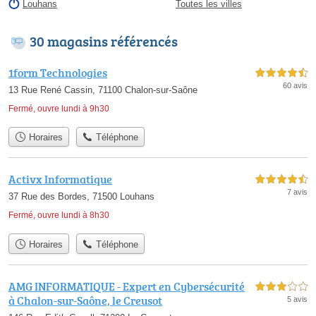
Louhans
Toutes les villes
30 magasins référencés
1form Technologies
4,5 étoiles sur 5
60 avis
13 Rue René Cassin, 71100 Chalon-sur-Saône
Fermé, ouvre lundi à 9h30
Horaires
Téléphone
Activx Informatique
4,5 étoiles sur 5
7 avis
37 Rue des Bordes, 71500 Louhans
Fermé, ouvre lundi à 8h30
Horaires
Téléphone
AMG INFORMATIQUE - Expert en Cybersécurité
3,0 étoiles sur 5
à Chalon-sur-Saône, le Creusot
5 avis