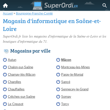
Accueil
>
Bourgogne-Franche-Comté
Magasin d'informatique en Saône-et-
Loire
SuperOrdi.fr liste les
magasins d'informatique de la Saône-et-Loire
et les
boutiques d'informatique du 71.
Magasins par ville
Autun
Mâcon
Chalon-sur-Saône
Montceau-les-Mines
Charnay-lès-Mâcon
Paray-le-Monial
Charolles
Sancé
Chauffailles
Sennecey-le-Grand
Crêches-sur-Saône
Sornay
Le Creusot
Torcy