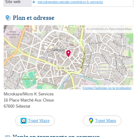
Site web
microkgestion.wixsite.com/micro-k-services
Plan et adresse
© contributeurs OpenStreetMap
Corriger l’adresse ou la localisation
Microkaze/Micro K Services
16 Place Marché Aux Choux
67600 Sélestat
Trajet Waze
Trajet Maps
Venir en transports en commun