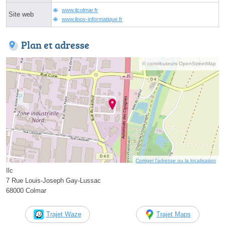
www.ilcolmar.fr
Site web
www.iloos-informatique.fr
Plan et adresse
© contributeurs OpenStreetMap
Corriger l’adresse ou la localisation
Ilc
7 Rue Louis-Joseph Gay-Lussac
68000 Colmar
Trajet Waze
Trajet Maps