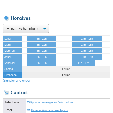
Horaires
Lundi
8h - 12h
14h - 18h
Mardi
8h - 12h
14h - 18h
Mercredi
8h - 12h
14h - 18h
Jeudi
8h - 12h
14h - 18h
Vendredi
8h - 12h
14h - 17h
Samedi
Fermé
Dimanche
Fermé
Signaler une erreur
Contact
Téléphone
Téléphoner au magasin d'informatique
Email
l.hemeryⓐiloos-informatique.fr