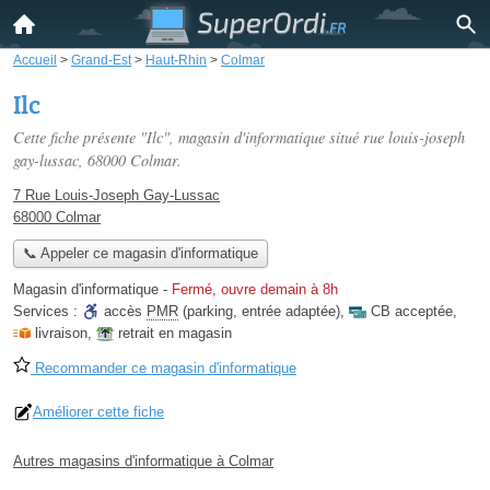
Accueil
>
Grand-Est
>
Haut-Rhin
>
Colmar
Ilc
Cette fiche présente "Ilc", magasin d'informatique situé
rue louis-joseph
gay-lussac
, 68000 Colmar.
7 Rue Louis-Joseph Gay-Lussac
68000 Colmar
📞 Appeler ce magasin d'informatique
Magasin d'informatique
-
Fermé, ouvre demain à 8h
Services :
accès
PMR
(parking, entrée adaptée)
,
CB acceptée
,
livraison
,
retrait en magasin
Recommander ce magasin d'informatique
Améliorer cette fiche
Autres magasins d'informatique à Colmar