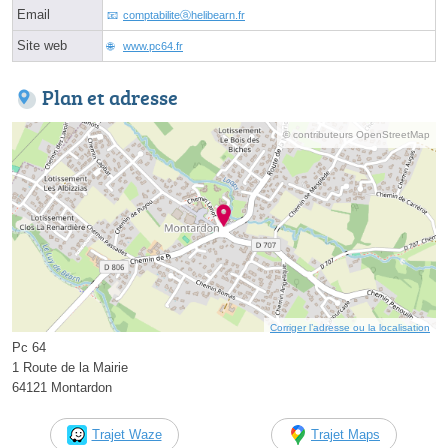
Email
comptabiliteⓐhelibearn.fr
Site web
www.pc64.fr
Plan et adresse
© contributeurs OpenStreetMap
Corriger l’adresse ou la localisation
Pc 64
1 Route de la Mairie
64121 Montardon
Trajet Waze
Trajet Maps