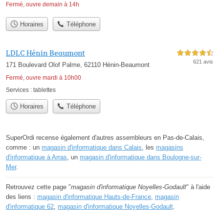
Fermé, ouvre demain à 14h
Horaires
Téléphone
LDLC Hénin Beaumont
4,5 étoiles sur 5
621 avis
171 Boulevard Olof Palme, 62110 Hénin-Beaumont
Fermé, ouvre mardi à 10h00
Services :
tablettes
Horaires
Téléphone
SuperOrdi recense également d'autres assembleurs en Pas-de-Calais,
comme : un
magasin d'informatique dans Calais
, les
magasins
d'informatique à Arras
, un
magasin d'informatique dans Boulogne-sur-
Mer
.
Retrouvez cette page "
magasin d'informatique Noyelles-Godault
" à l'aide
des liens :
magasin d'informatique Hauts-de-France
,
magasin
d'informatique 62
,
magasin d'informatique Noyelles-Godault
.