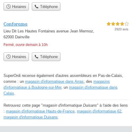
Horaires
Téléphone
Conforama
4,0 étoiles sur 5
2920 avis
Lieu Dit Les Hautes Fontaines avenue Jean Mermoz,
62000 Dainville
Fermé, ouvre demain à 10h
Horaires
Téléphone
SuperOrdi recense également d'autres assembleurs en Pas-de-Calais,
comme : un
magasin d'informatique dans Arras
, des
magasins
d'informatique à Boulogne-sur-Mer
, un
magasin d'informatique dans
Calais
.
Retrouvez cette page "
magasin d'informatique Duisans
" à l'aide des liens
:
magasin d'informatique Hauts-de-France
,
magasin d'informatique 62
,
magasin d'informatique Duisans
.