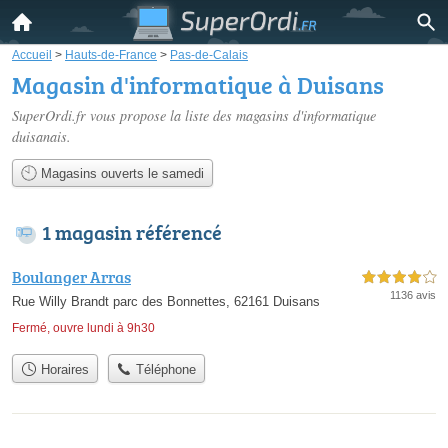
Accueil
>
Hauts-de-France
>
Pas-de-Calais
Magasin d'informatique à Duisans
SuperOrdi.fr vous propose la liste des
magasins d'informatique
duisanais
.
Magasins ouverts le samedi
1 magasin référencé
Boulanger Arras
4,0 étoiles sur 5
1136 avis
Rue Willy Brandt parc des Bonnettes, 62161 Duisans
Fermé, ouvre lundi à 9h30
Horaires
Téléphone