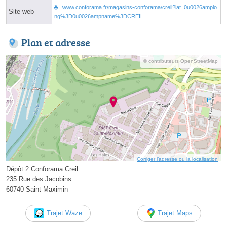
www.conforama.fr/magasins-conforama/creil?lat=0u0026amplo
Site web
ng%3D0u0026ampname%3DCREIL
Plan et adresse
© contributeurs OpenStreetMap
Corriger l’adresse ou la localisation
Dépôt 2 Conforama Creil
235 Rue des Jacobins
60740 Saint-Maximin
Trajet Waze
Trajet Maps