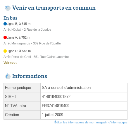
Venir en transports en commun
En bus
Ligne B, à 615 m
Arrêt Hôpital - 2 Rue de la Justice
Ligne A, à 752 m
Arrêt Montagnards - 369 Rue de l’Egalite
Ligne D, à 548 m
Arrêt Porte de Creil - 551 Rue Claire Lacombe
Voir tout
Informations
Forme juridique
SA à conseil d'administration
SIRET
41481940901872
N° TVA Intra.
FR37414819409
Création
1 juillet 2009
Éditer les informations de mon magasin d'informatique