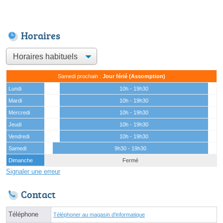
Horaires
Samedi prochain :
Jour férié (Assomption)
Lundi
10h - 19h30
Mardi
10h - 19h30
Mercredi
10h - 19h30
Jeudi
10h - 19h30
Vendredi
10h - 19h30
Samedi
9h30 - 19h30
Dimanche
Fermé
Signaler une erreur
Contact
Téléphone
Téléphoner au magasin d'informatique