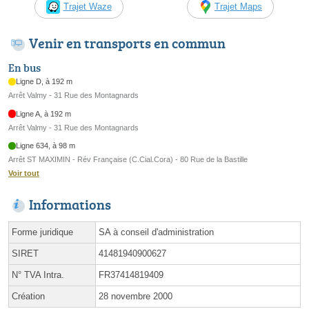
Trajet Waze
Trajet Maps
Venir en transports en commun
En bus
Ligne D, à 192 m
Arrêt Valmy - 31 Rue des Montagnards
Ligne A, à 192 m
Arrêt Valmy - 31 Rue des Montagnards
Ligne 634, à 98 m
Arrêt ST MAXIMIN - Rév Française (C.Cial.Cora) - 80 Rue de la Bastille
Voir tout
Informations
Forme juridique
SA à conseil d'administration
SIRET
41481940900627
N° TVA Intra.
FR37414819409
Création
28 novembre 2000