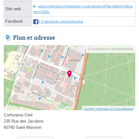
www.conforama.fr/magasins-conforama/creil?lat=0&long=0&na
Site web
me=CREIL
Facebook
fr-fr.facebook.com/conforama
Plan et adresse
© contributeurs OpenStreetMap
Corriger l’adresse ou la localisation
Conforama Creil
235 Rue des Jacobins
60740 Saint-Maximin