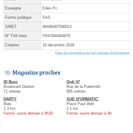
Enseigne
Eden Pc
Forme juridique
SAS
SIRET
84446487500013
N° TVA Intra.
FR47844464875
Création
10 décembre 2018
Éditer les informations de mon magasin d'informatique
Magasins proches
ID Buro
Ordi 47
Boulevard Danton
Rue de la Fraternité
71 mètres
805 mètres
DARTY
SUD 1FORMATIC’
Bias
Place Paul Weil
1.3 km
2.1 km
Fermé, ouvre demain à 9h30
Fermé, ouvre demain à 9h