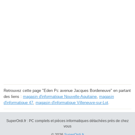
Retrouvez cette page "Eden Pc avenue Jacques Bordeneuve" en partant
des liens :
magasin d'informatique Nouvelle-Aquitaine
,
magasin
d'informatique 47
,
magasin d'informatique Villeneuve-sur-Lot
.
SuperOrdi.fr : PC complets et pièces informatiques détachées près de chez
vous
© 2026
SuperOrdi.fr