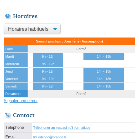
Horaires
Samedi prochain :
Jour férié (Assomption)
Lundi
Fermé
Mardi
9h - 12h
14h - 18h
Mercredi
9h - 12h
Jeudi
9h - 12h
14h - 18h
Vendredi
9h - 12h
14h - 18h
Samedi
9h - 12h
14h - 18h
Dimanche
Fermé
Signaler une erreur
Contact
Téléphone
Téléphoner au magasin d'informatique
Email
edenpcⓐorange.fr