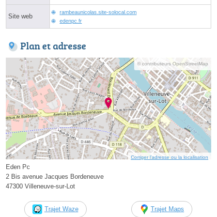
rambeaunicolas.site-solocal.com
Site web
edenpc.fr
Plan et adresse
© contributeurs OpenStreetMap
Corriger l’adresse ou la localisation
Eden Pc
2 Bis avenue Jacques Bordeneuve
47300 Villeneuve-sur-Lot
Trajet Waze
Trajet Maps