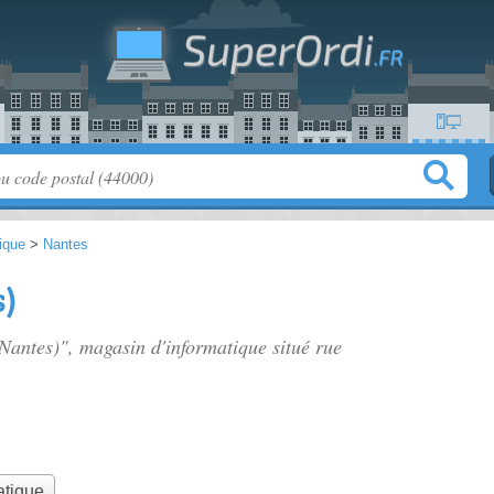
tique
>
Nantes
s)
Nantes)", magasin d'informatique situé
rue
atique