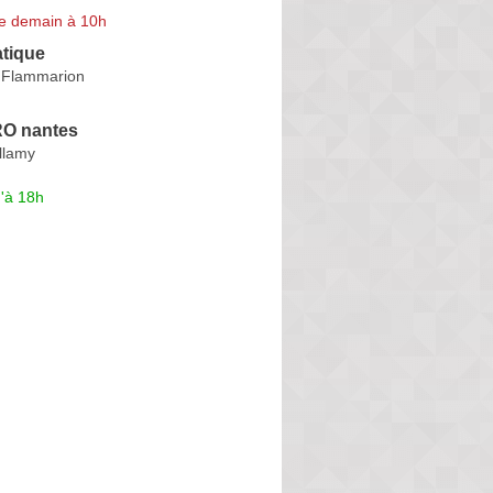
e demain à 10h
atique
 Flammarion
O nantes
llamy
'à 18h