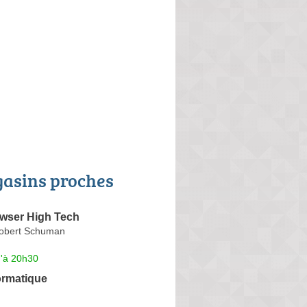
asins proches
wser High Tech
Robert Schuman
u'à 20h30
formatique