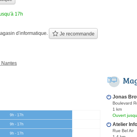
jusqu'à 17h
agasin d'informatique.
Je recommande
à Nantes
Mag
Jonas Bro
Boulevard 
1 km
Ouvert jusq
9h - 17h
Atelier In
9h - 17h
Rue Bel Air
9h - 17h
1.4 km