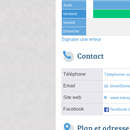
Jeudi
Vendredi
Samedi
Dimanche
Signaler une erreur
Contact
Téléphone
Téléphoner au
Email
binetⓐinte
Site web
www.intexy
Facebook
facebook.
Plan et adresse