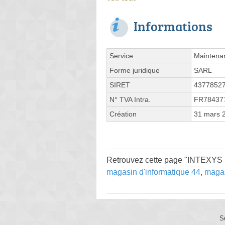
Informations
Service
Maintenan
Forme juridique
SARL
SIRET
4377852
N° TVA Intra.
FR78437
Création
31 mars 
Retrouvez cette page "INTEXYS (
magasin d'informatique 44
,
magas
S