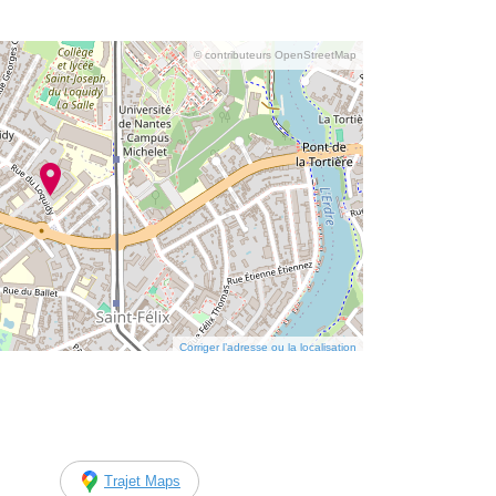
© contributeurs OpenStreetMap
Corriger l’adresse ou la localisation
Trajet Maps