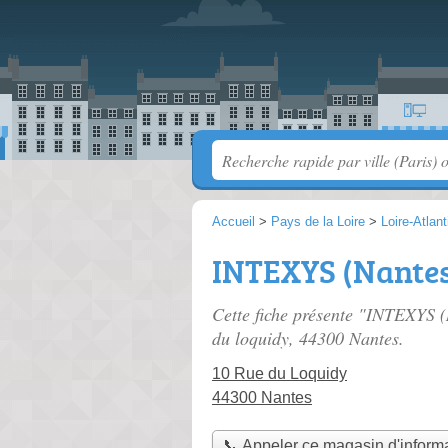
Accueil
>
Pays de la Loire
>
Loire-Atlan
INTEXYS (Nante
Cette fiche présente "INTEXYS (
du loquidy
, 44300 Nantes.
10 Rue du Loquidy
44300 Nantes
📞 Appeler ce magasin d'inform