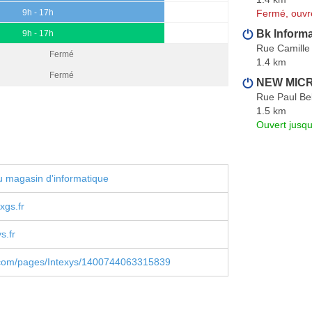
Fermé, ouvr
9h - 17h
Bk Inform
9h - 17h
Rue Camille
Fermé
1.4 km
Fermé
NEW MICR
Rue Paul Be
1.5 km
Ouvert jusqu
 magasin d'informatique
xgs.fr
s.fr
com/pages/Intexys/1400744063315839