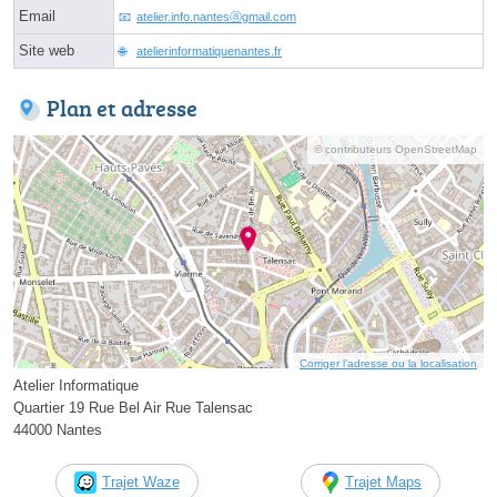
Email
atelier.info.nantesⓐgmail.com
Site web
atelierinformatiquenantes.fr
Plan et adresse
© contributeurs OpenStreetMap
Corriger l’adresse ou la localisation
Atelier Informatique
Quartier 19 Rue Bel Air Rue Talensac
44000 Nantes
Trajet Waze
Trajet Maps