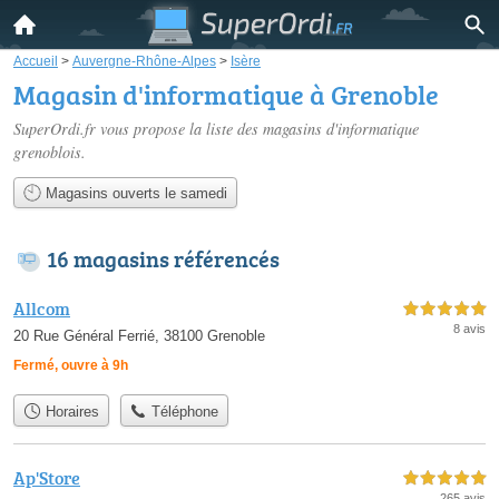
Accueil
>
Auvergne-Rhône-Alpes
>
Isère
Magasin d'informatique à Grenoble
SuperOrdi.fr vous propose la liste des
magasins d'informatique
grenoblois
.
Magasins ouverts le samedi
16 magasins référencés
Allcom
5,0 étoiles sur 5
8 avis
20 Rue Général Ferrié, 38100 Grenoble
Fermé, ouvre à 9h
Horaires
Téléphone
Ap'Store
5,0 étoiles sur 5
265 avis