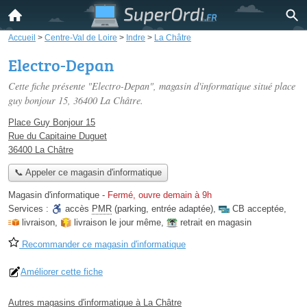
Accueil
>
Centre-Val de Loire
>
Indre
>
La Châtre
Electro-Depan
Cette fiche présente "Electro-Depan", magasin d'informatique situé
place
guy bonjour 15
, 36400 La Châtre.
Place Guy Bonjour 15
Rue du Capitaine Duguet
36400 La Châtre
📞 Appeler ce magasin d'informatique
Magasin d'informatique
-
Fermé, ouvre demain à 9h
Services :
accès
PMR
(parking, entrée adaptée)
,
CB acceptée
,
livraison
,
livraison le jour même
,
retrait en magasin
Recommander ce magasin d'informatique
Améliorer cette fiche
Autres magasins d'informatique à La Châtre