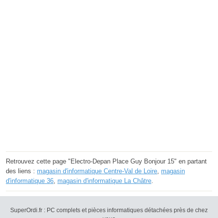
Retrouvez cette page "Electro-Depan Place Guy Bonjour 15" en partant
des liens :
magasin d'informatique Centre-Val de Loire
,
magasin
d'informatique 36
,
magasin d'informatique La Châtre
.
SuperOrdi.fr : PC complets et pièces informatiques détachées près de chez