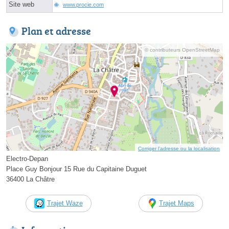
Site web
www.procie.com
Plan et adresse
© contributeurs OpenStreetMap
Corriger l’adresse ou la localisation
Electro-Depan
Place Guy Bonjour 15 Rue du Capitaine Duguet
36400 La Châtre
Trajet Waze
Trajet Maps