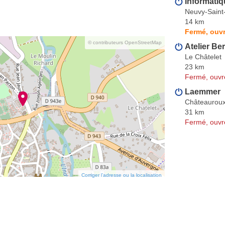
Informatiq
Neuvy-Saint
14 km
Fermé, ouvr
© contributeurs OpenStreetMap
Atelier Be
Le Châtelet
23 km
Fermé, ouvr
Laemmer
Châteaurou
31 km
Fermé, ouvr
Corriger l’adresse ou la localisation