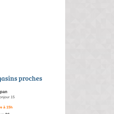
asins proches
epan
onjour 15
e à 15h