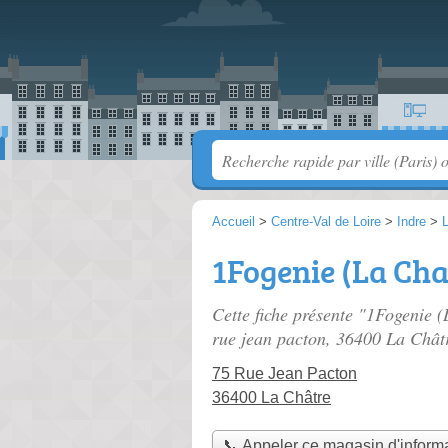
Accueil
>
Centre-Val de Loire
>
Indre
>
1Fogenie (La Cha
Cette fiche présente "1Fogenie (
rue jean pacton
, 36400 La Chât
75 Rue Jean Pacton
36400 La Châtre
📞 Appeler ce magasin d'inform