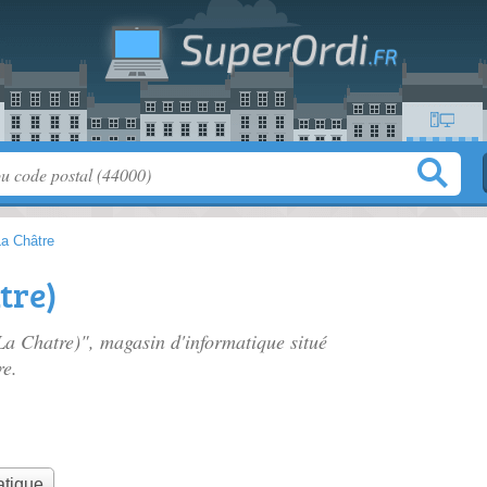
La Châtre
tre)
La Chatre)", magasin d'informatique situé
re.
atique