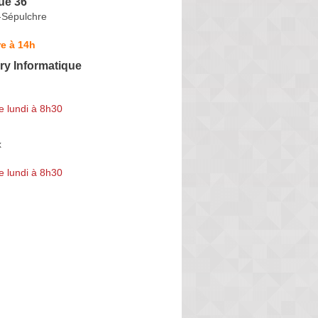
ue 36
-Sépulchre
e à 14h
rry Informatique
e lundi à 8h30
x
e lundi à 8h30