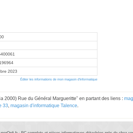
00
6400061
196964
bre 2023
Éditer les informations de mon magasin d'informatique
 2000) Rue du Général Margueritte" en partant des liens :
maga
e 33
,
magasin d'informatique Talence
.
uperOrdi.fr : PC complets et pièces informatiques détachées près de chez vo