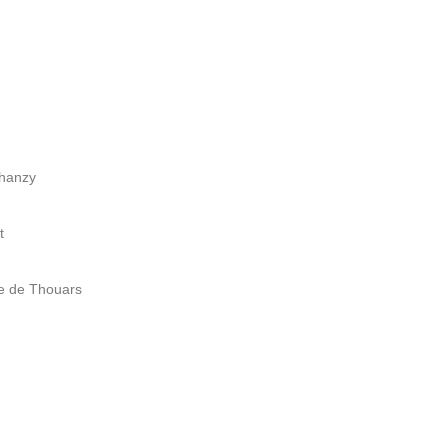
Chanzy
t
ue de Thouars