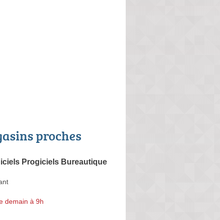
asins proches
giciels Progiciels Bureautique
ant
e demain à 9h