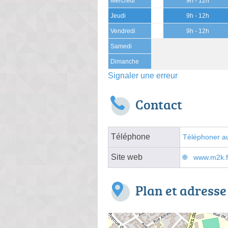
Mercredi
9h - 12h
Jeudi
9h - 12h
Vendredi
9h - 12h
Samedi
Dimanche
Signaler une erreur
Contact
Téléphone
Téléphoner au
Site web
www.m2k.f
Plan et adresse