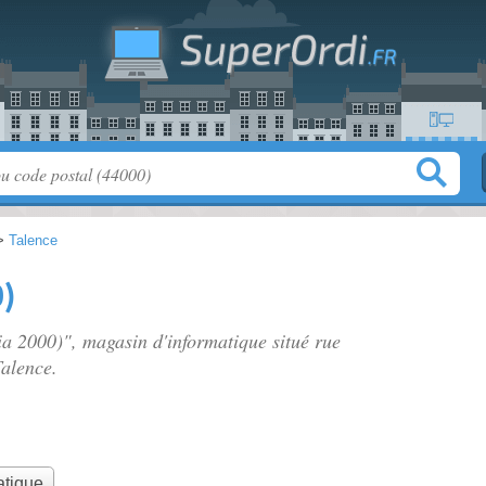
>
Talence
)
ia 2000)", magasin d'informatique situé
rue
Talence.
atique