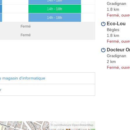
14h - 18h
Gradignan
1.8 km
14h - 18h
Fermé, ouvr
14h - 18h
Eco-Lou
Fermé
Bègles
1.8 km
Fermé
Fermé, ouvr
Docteur O
Gradignan
2 km
Fermé, ouvr
 magasin d'informatique
r
© contributeurs OpenStreetMap