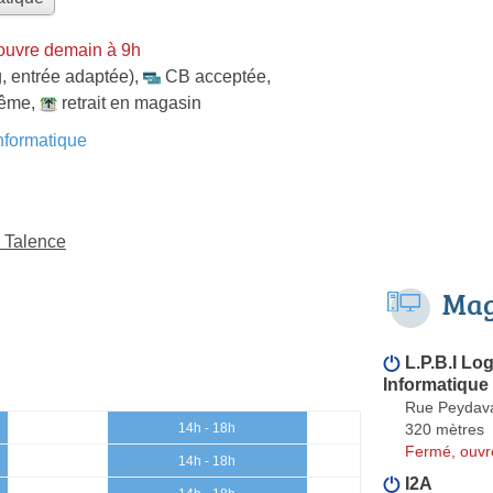
ouvre demain à 9h
, entrée adaptée)
,
CB acceptée
,
même
,
retrait en magasin
formatique
à Talence
Mag
L.P.B.I Lo
Informatique
Rue Peydav
320 mètres
14h - 18h
Fermé, ouvr
14h - 18h
I2A