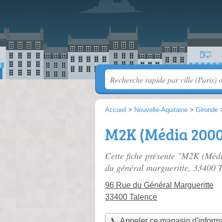
Accueil
>
Nouvelle-Aquitaine
>
Gironde
M2K (Média 2000
Cette fiche présente "M2K (Méd
du général margueritte
, 33400 
96 Rue du Général Margueritte
33400 Talence
📞 Appeler ce magasin d'inform