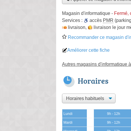
Magasin d'informatique
-
Fermé, 
Services :
accès
PMR
(parking
livraison
,
livraison le jour 
Recommander ce magasin d'in
Améliorer cette fiche
Autres magasins d'informatique 
Horaires
Lundi
9h - 12h
Mardi
9h - 12h