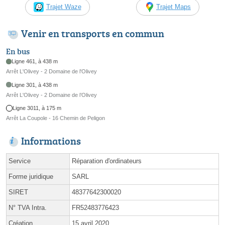
Trajet Waze
Trajet Maps
Venir en transports en commun
En bus
Ligne 461, à 438 m
Arrêt L'Olivey - 2 Domaine de l'Olivey
Ligne 301, à 438 m
Arrêt L'Olivey - 2 Domaine de l’Olivey
Ligne 3011, à 175 m
Arrêt La Coupole - 16 Chemin de Peligon
Informations
Service
Réparation d'ordinateurs
Forme juridique
SARL
SIRET
48377642300020
N° TVA Intra.
FR52483776423
Création
15 avril 2020