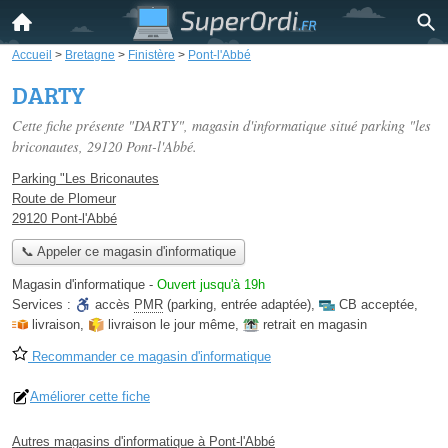
Accueil
>
Bretagne
>
Finistère
>
Pont-l'Abbé
DARTY
Cette fiche présente "DARTY", magasin d'informatique situé
parking "les
briconautes
, 29120 Pont-l'Abbé.
Parking "Les Briconautes
Route de Plomeur
29120 Pont-l'Abbé
📞 Appeler ce magasin d'informatique
Magasin d'informatique
-
Ouvert jusqu'à 19h
Services :
accès
PMR
(parking, entrée adaptée)
,
CB acceptée
,
livraison
,
livraison le jour même
,
retrait en magasin
Recommander ce magasin d'informatique
Améliorer cette fiche
Autres magasins d'informatique à Pont-l'Abbé