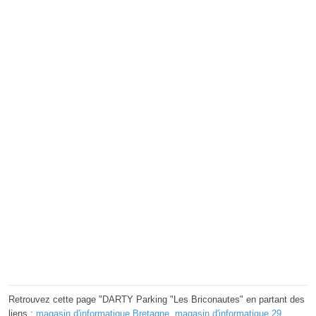
Retrouvez cette page "DARTY Parking "Les Briconautes" en partant des
liens :
magasin d'informatique Bretagne
,
magasin d'informatique 29
,