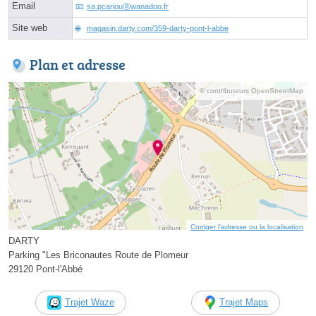
Email
sa.pcariouⓐwanadoo.fr
Site web
magasin.darty.com/359-darty-pont-l-abbe
Plan et adresse
© contributeurs OpenStreetMap
Corriger l’adresse ou la localisation
DARTY
Parking "Les Briconautes Route de Plomeur
29120 Pont-l'Abbé
Trajet Waze
Trajet Maps