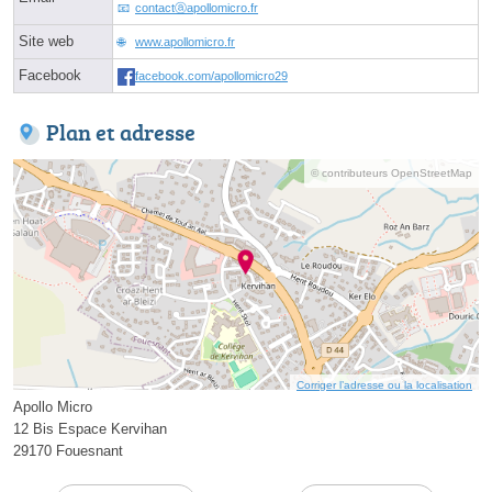
contactⓐapollomicro.fr
Site web
www.apollomicro.fr
Facebook
facebook.com/apollomicro29
Plan et adresse
© contributeurs OpenStreetMap
Corriger l’adresse ou la localisation
Apollo Micro
12 Bis Espace Kervihan
29170 Fouesnant