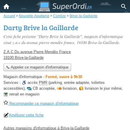
Accueil
>
Nouvelle-Aquitaine
>
Corrèze
>
Brive-la-Gaillarde
Darty Brive la Gaillarde
Cette fiche présente "Darty Brive la Gaillarde", magasin d'informatique
situé
z.a.c du avenue pierre mendès france
, 19100 Brive-la-Gaillarde.
Z.A.C Du avenue Pierre Mendès France
19100 Brive-la-Gaillarde
📞 Appeler ce magasin d'informatique
Magasin d'informatique
-
Fermé, ouvre à 9h30
Services :
accès
PMR
(parking, entrée adaptée, toilettes
accessibles)
,
CB acceptée
,
livraison
,
livraison le jour même
,
retrait en magasin
Recommander ce magasin d'informatique
Améliorer cette fiche
Autres magasins d'informatique à Brive-la-Gaillarde