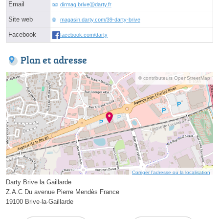
Email
dirmag.briveⓐdarty.fr
Site web
magasin.darty.com/39-darty-brive
Facebook
facebook.com/darty
Plan et adresse
© contributeurs OpenStreetMap
Corriger l’adresse ou la localisation
Darty Brive la Gaillarde
Z.A.C Du avenue Pierre Mendès France
19100 Brive-la-Gaillarde