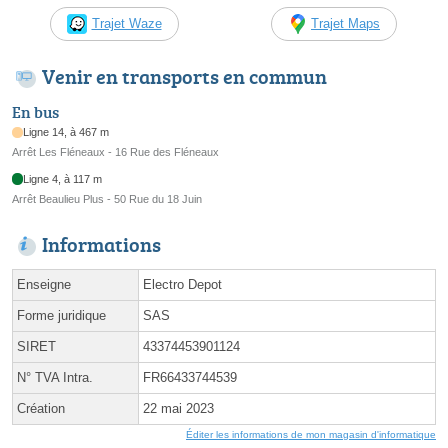
Trajet Waze
Trajet Maps
Venir en transports en commun
En bus
Ligne 14, à 467 m
Arrêt Les Fléneaux - 16 Rue des Fléneaux
Ligne 4, à 117 m
Arrêt Beaulieu Plus - 50 Rue du 18 Juin
Informations
Enseigne
Electro Depot
Forme juridique
SAS
SIRET
43374453901124
N° TVA Intra.
FR66433744539
Création
22 mai 2023
Éditer les informations de mon magasin d'informatique