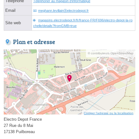
Téléphone
Téléphoner au magasin d'informatique
Email
meghann.levillainⓐelectrodepot.fr
magasins.electrodepot.fr/fr/france-FR/F696/electro-depot-la-ro
Site web
chelle/details?fromGMB=true
Plan et adresse
© contributeurs OpenStreetMap
Corriger l’adresse ou la localisation
Electro Depot France
27 Rue du 8 Mai
17138 Puilboreau