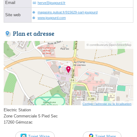
Email
herveⓐjougourd.fr
magasins.pulsat.fr/915629-sarl-jougourd
Site web
www.jougourd.com
Plan et adresse
© contributeurs OpenStreetMap
Corriger l’adresse ou la localisation
Electric Station
Zone Commerciale 5 Pied Sec
17260 Gémozac
Trajet Waze
Trajet Maps