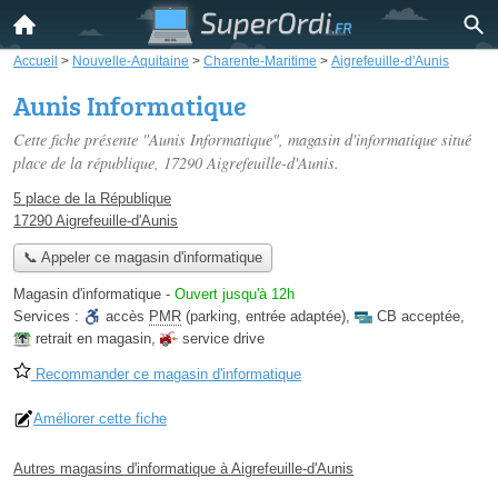
Accueil
>
Nouvelle-Aquitaine
>
Charente-Maritime
>
Aigrefeuille-d'Aunis
Aunis Informatique
Cette fiche présente "Aunis Informatique", magasin d'informatique situé
place de la république
, 17290 Aigrefeuille-d'Aunis.
5 place de la République
17290 Aigrefeuille-d'Aunis
📞 Appeler ce magasin d'informatique
Magasin d'informatique
-
Ouvert jusqu'à 12h
Services :
accès
PMR
(parking, entrée adaptée)
,
CB acceptée
,
retrait en magasin
,
service drive
Recommander ce magasin d'informatique
Améliorer cette fiche
Autres magasins d'informatique à Aigrefeuille-d'Aunis