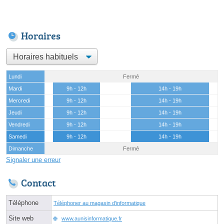
Horaires
Lundi
Fermé
Mardi
9h - 12h
14h - 19h
Mercredi
9h - 12h
14h - 19h
Jeudi
9h - 12h
14h - 19h
Vendredi
9h - 12h
14h - 19h
Samedi
9h - 12h
14h - 19h
Dimanche
Fermé
Signaler une erreur
Contact
Téléphone
Téléphoner au magasin d'informatique
Site web
www.aunisinformatique.fr