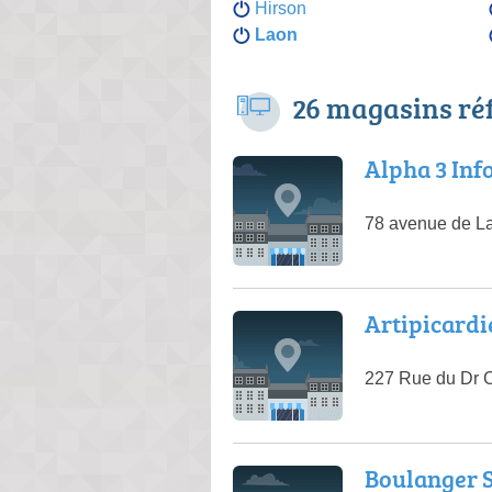
Hirson
Laon
26 magasins ré
Alpha 3 In
78 avenue de L
Artipicardi
227 Rue du Dr C
Boulanger S