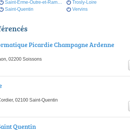
Saint-Erme-Outre-et-Ramecourt
Trosly-Loire
Saint-Quentin
Vervins
férencés
formatique Picardie Champagne Ardenne
aon, 02200 Soissons
e
ordier, 02100 Saint-Quentin
aint Quentin