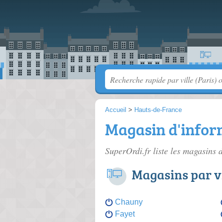
Accueil
>
Hauts-de-France
Magasin d'inform
SuperOrdi.fr liste les
magasins d
Magasins par vi
Chauny
Fayet