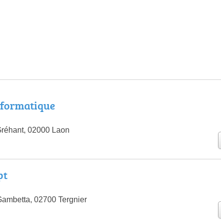
nformatique
Gréhant, 02000 Laon
pt
ambetta, 02700 Tergnier