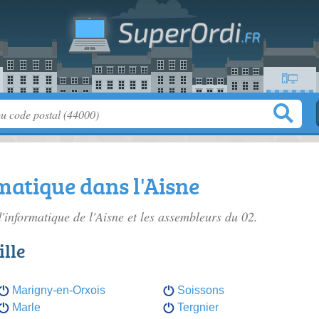
atique dans l'Aisne
'informatique de l'Aisne
et les assembleurs du 02.
lle
Marigny-en-Orxois
Soissons
Marle
Tergnier