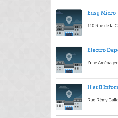
Easy Micro
110 Rue de la 
Electro Dep
Zone Aménagemen
H et B Info
Rue Rémy Galla