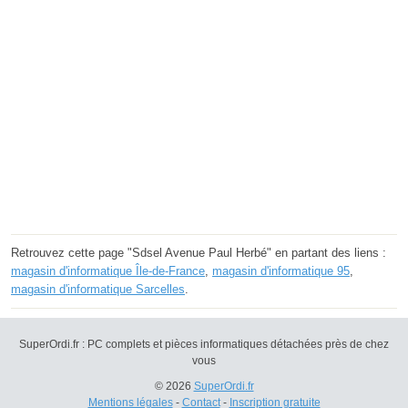
Retrouvez cette page "Sdsel Avenue Paul Herbé" en partant des liens :
magasin d'informatique Île-de-France
,
magasin d'informatique 95
,
magasin d'informatique Sarcelles
.
SuperOrdi.fr : PC complets et pièces informatiques détachées près de chez
vous
© 2026
SuperOrdi.fr
Mentions légales
-
Contact
-
Inscription gratuite