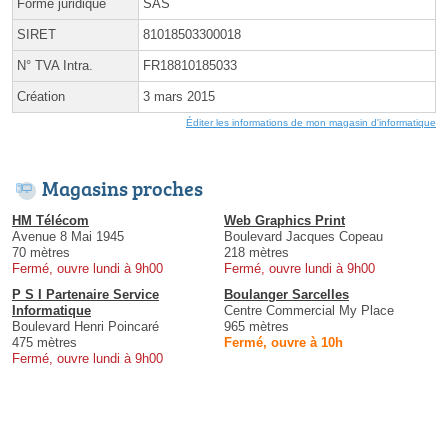
Forme juridique
SAS
SIRET
81018503300018
N° TVA Intra.
FR18810185033
Création
3 mars 2015
Éditer les informations de mon magasin d'informatique
Magasins proches
HM Télécom
Web Graphics Print
Avenue 8 Mai 1945
Boulevard Jacques Copeau
70 mètres
218 mètres
Fermé, ouvre lundi à 9h00
Fermé, ouvre lundi à 9h00
P S I Partenaire Service
Boulanger Sarcelles
Informatique
Centre Commercial My Place
Boulevard Henri Poincaré
965 mètres
475 mètres
Fermé, ouvre à 10h
Fermé, ouvre lundi à 9h00