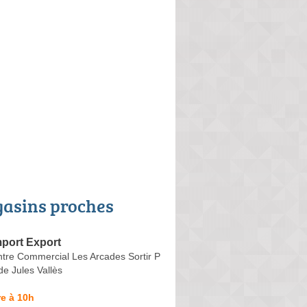
asins proches
Import Export
ntre Commercial Les Arcades Sortir P
e Jules Vallès
e à 10h