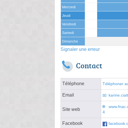
Mercredi
Jeudi
Vendredi
Samedi
Dimanche
Signaler une erreur
Contact
Téléphone
Téléphoner au
Email
karine.cia
www.fnac.
Site web
4
Facebook
facebook.