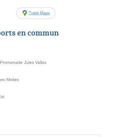
Trajet Maps
ports en commun
5 Promenade Jules Valles
ges Melies
Est