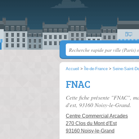
Accueil
>
Île-de-France
>
Seine-Saint-D
FNAC
Cette fiche présente "FNAC", ma
d'est
, 93160 Noisy-le-Grand.
Centre Commercial Arcades
270 Clos du Mont d'Est
93160 Noisy-le-Grand