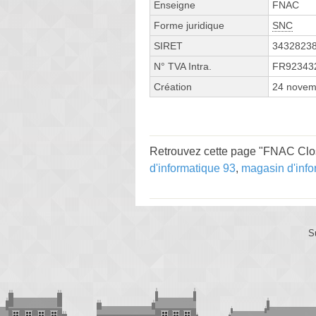
Enseigne
FNAC
Forme juridique
SNC
SIRET
3432823
N° TVA Intra.
FR92343
Création
24 novem
Retrouvez cette page "FNAC Clos 
d'informatique 93
,
magasin d'info
S