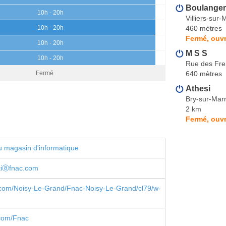
Boulanger 
10h - 20h
Villiers-sur
460 mètres
10h - 20h
Fermé, ouvr
10h - 20h
M S S
10h - 20h
Rue des Fre
640 mètres
Fermé
Athesi
Bry-sur-Mar
2 km
Fermé, ouvr
 magasin d'informatique
ttiⓐfnac.com
com/Noisy-Le-Grand/Fnac-Noisy-Le-Grand/cl79/w-
com/Fnac