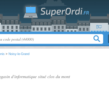
enis
>
Noisy-le-Grand
gasin d'informatique situé
clos du mont