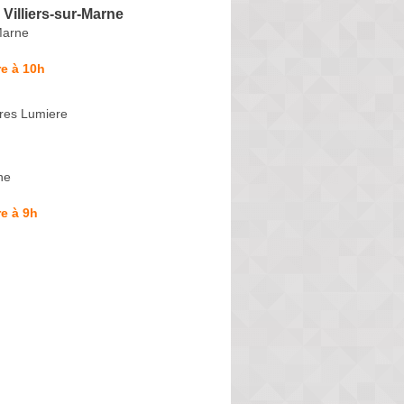
Villiers-sur-Marne
-Marne
e à 10h
res Lumiere
ne
e à 9h