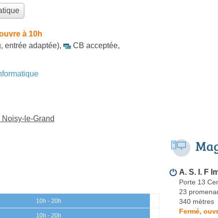
atique
ouvre à 10h
, entrée adaptée)
,
CB acceptée
,
formatique
à Noisy-le-Grand
Mag
A. S. I. F 
Porte 13 Ce
23 promenad
340 mètres
10h - 20h
Fermé, ouvr
10h - 20h