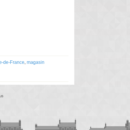
le-de-France
,
magasin
us